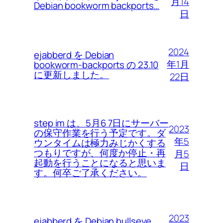
月14
Debian bookworm backports…
日
2024
ejabberd を Debian
年1月
bookworm-backports の 23.10
に更新しました。
22日
step im は、5月6 7日にサーバー
2023
の保守作業を行う予定です。ダ
年5
ウンタイムは極力みじかくする
つもりですが、何度か停止・再
月5
起動を行うことになると思いま
日
す。何卒ご了承ください。
2023
ejabberd を Debian bullseye