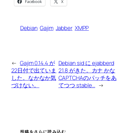
Facebook
X
Debian
Gajim
Jabber
XMPP
←
Gajim 0.14.4 が
Debian sid に ejabberd
22日付で出ていま
2.1.8 がきた。カナ かな
した。なかなか気
CAPTCHAのパッチをあ
づけない。
てつつ stable…
→
投稿をさらに読み込む