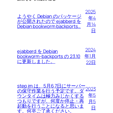
2025
ようやく Debian のパッケージ
年4
が公開されたので ejabberd を
月14
Debian bookworm backports…
日
2024
ejabberd を Debian
年1月
bookworm-backports の 23.10
に更新しました。
22日
step im は、5月6 7日にサーバー
2023
の保守作業を行う予定です。ダ
年5
ウンタイムは極力みじかくする
つもりですが、何度か停止・再
月5
起動を行うことになると思いま
日
す。何卒ご了承ください。