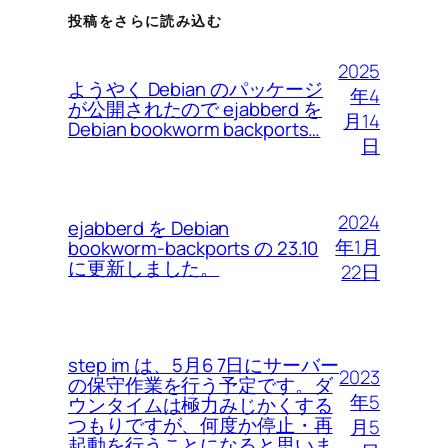
投稿をさらに読み込む
2025
ようやく Debian のパッケージ
年4
が公開されたので ejabberd を
月14
Debian bookworm backports…
日
2024
ejabberd を Debian
年1月
bookworm-backports の 23.10
に更新しました。
22日
step im は、5月6 7日にサーバー
2023
の保守作業を行う予定です。ダ
年5
ウンタイムは極力みじかくする
つもりですが、何度か停止・再
月5
起動を行うことになると思いま