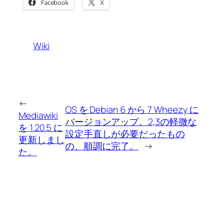
Facebook
X
Wiki
←
OS を Debian 6 から 7 Wheezy に
Mediawiki
バージョンアップ。2,3の軽微な
を 1.20.5 に
設定手直しが必要だったもの
更新しまし
の、順調に完了。
→
た。