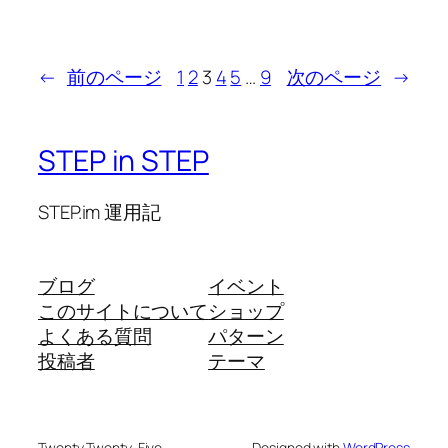
←
前のページ
1
2
3
4
5
…
9
次のページ
→
STEP in STEP
STEP.im 運用記
ブログ
イベント
このサイトについて
ショップ
よくある質問
パターン
投稿者
テーマ
Twenty Twenty-Five
Designed with
WordPress