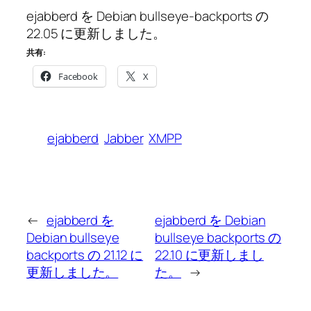
ejabberd を Debian bullseye-backports の
22.05 に更新しました。
共有:
Facebook
X
ejabberd
Jabber
XMPP
←
ejabberd を
ejabberd を Debian
Debian bullseye
bullseye backports の
backports の 21.12 に
22.10 に更新しまし
更新しました。
た。
→