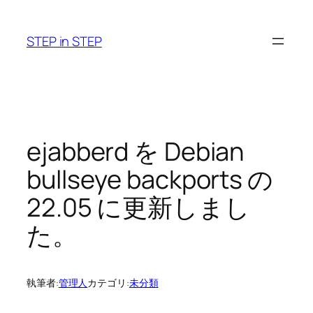
内
容
STEP in STEP
を
ス
キ
ッ
プ
ejabberd を Debian
bullseye backports の
22.05 に更新しまし
た。
執筆者:
管理人
カテゴリ:
未分類