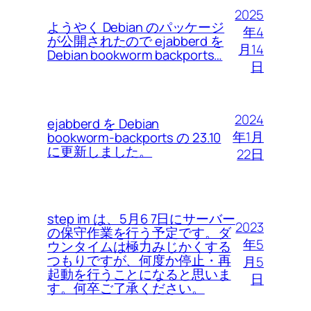
2025
ようやく Debian のパッケージ
年4
が公開されたので ejabberd を
月14
Debian bookworm backports…
日
2024
ejabberd を Debian
年1月
bookworm-backports の 23.10
に更新しました。
22日
step im は、5月6 7日にサーバー
2023
の保守作業を行う予定です。ダ
年5
ウンタイムは極力みじかくする
つもりですが、何度か停止・再
月5
起動を行うことになると思いま
日
す。何卒ご了承ください。