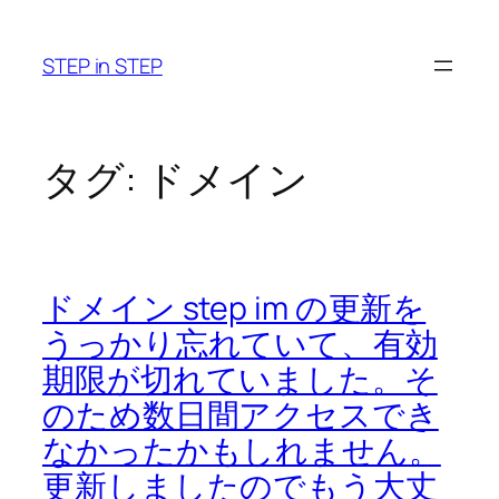
内
容
STEP in STEP
を
ス
キ
ッ
タグ:
ドメイン
プ
ドメイン step im の更新を
うっかり忘れていて、有効
期限が切れていました。そ
のため数日間アクセスでき
なかったかもしれません。
更新しましたのでもう大丈