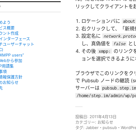
リックしてクライアントを
ジ
ロケーションバに
about
めよう
ビス概要
右クリックして、「新規
ウント作成
設定名に
network.proto
bインターフェース
し、真偽値を
と
false
チユーザーチャット
C)
その後
のリンク
xmpp:
“XMPP users”
ョンを選択できるように
Webから参加
PP用語集
事項
ブラウザでこのリンクをクリ
情報保護方針
で Pubsub ノードの継読 (
のお知らせ
サーバーは
先
pubsub.step.i
/home/step.im/admin/wp/p
投稿日:
2011年4月13日
カテゴリー:
お知らせ
タグ:
Jabber
・
pubsub
・
WordPr