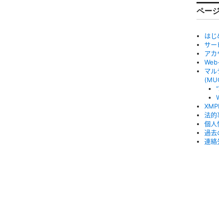
ペー
はじ
サー
アカ
We
マル
(MU
XM
法的
個人
過去
連絡