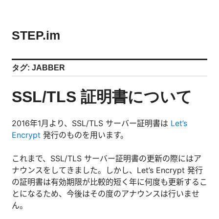
コ
ン
テ
STEP.im
ン
ツ
へ
タグ:
JABBER
ス
キ
SSL/TLS 証明書について
ッ
プ
2016年1月より、SSL/TLS サーバー証明書は
Let’s
Encrypt
発行のものを用います。
これまで、SSL/TLS サーバー証明書の更新の際にはア
ナウンスをしてきました。しかし、Let’s Encrypt 発行
の証明書は有効期限が比較的短く年に何度も更新するこ
とになるため、今後はその度のアナウンスは行いませ
ん。