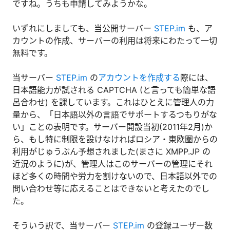
ですね。うちも申請してみようかな。
いずれにしましても、当公開サーバー
STEP.im
も、ア
カウントの作成、サーバーの利用は将来にわたって一切
無料です。
当サーバー
STEP.im
の
アカウントを作成する
際には、
日本語能力が試される CAPTCHA (と言っても簡単な語
呂合わせ) を課しています。これはひとえに管理人の力
量から、「日本語以外の言語でサポートするつもりがな
い」ことの表明です。サーバー開設当初(2011年2月)か
ら、もし特に制限を設けなければロシア・東欧圏からの
利用がじゅうぶん予想されました(まさに XMPP.JP の
近況のように)が、管理人はこのサーバーの管理にそれ
ほど多くの時間や労力を割けないので、日本語以外での
問い合わせ等に応えることはできないと考えたのでし
た。
そういう訳で、当サーバー
STEP.im
の登録ユーザー数