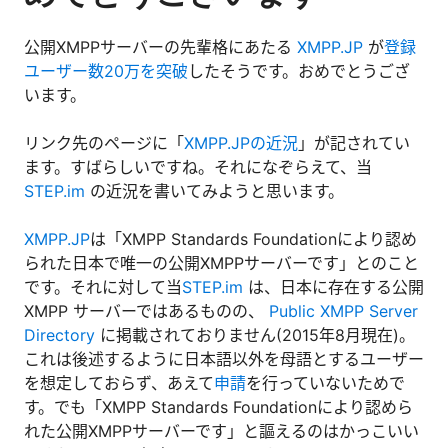
公開XMPPサーバーの先輩格にあたる
XMPP.JP
が
登録
ユーザー数20万を突破
したそうです。おめでとうござ
います。
リンク先のページに「
XMPP.JPの近況
」が記されてい
ます。すばらしいですね。それになぞらえて、当
STEP.im
の近況を書いてみようと思います。
XMPP.JP
は「XMPP Standards Foundationにより認め
られた日本で唯一の公開XMPPサーバーです」とのこと
です。それに対して当
STEP.im
は、日本に存在する公開
XMPP サーバーではあるものの、
Public XMPP Server
Directory
に掲載されておりません(2015年8月現在)。
これは後述するように日本語以外を母語とするユーザー
を想定しておらず、あえて
申請
を行っていないためで
す。でも「XMPP Standards Foundationにより認めら
れた公開XMPPサーバーです」と謳えるのはかっこいい